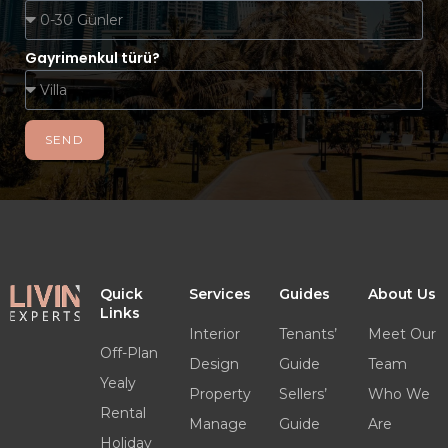
Gayrimenkul türü?
SEND
Quick
Services
Guides
About Us
Links
Interior
Tenants’
Meet Our
Off-Plan
Design
Guide
Team
Yealy
Property
Sellers’
Who We
Rental
Manage
Guide
Are
Holiday