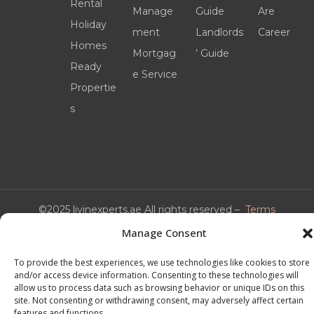
Rental
Manage
Guide
Are
Holiday
ment
Landlords
Career
Homes
Mortgag
’ Guide
Ready
e Service
Propertie
s
©2025 livinexperts.ae All rights reserved –
Terms
& Conditions
Manage Consent
To provide the best experiences, we use technologies like cookies to store
and/or access device information. Consenting to these technologies will
allow us to process data such as browsing behavior or unique IDs on this
site. Not consenting or withdrawing consent, may adversely affect certain
features and functions.