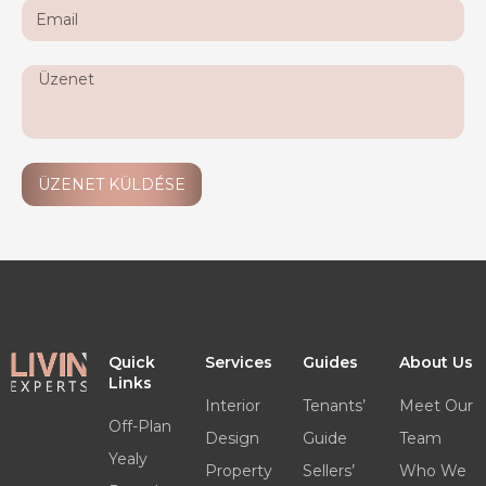
ÜZENET KÜLDÉSE
Quick
Services
Guides
About Us
Links
Interior
Tenants’
Meet Our
Off-Plan
Design
Guide
Team
Yealy
Property
Sellers’
Who We