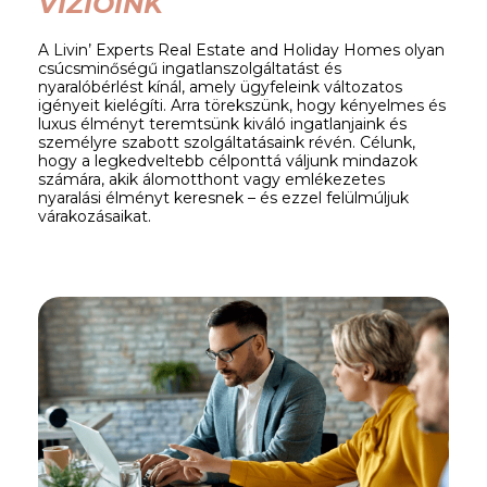
VÍZIÓINK
A Livin’ Experts Real Estate and Holiday Homes olyan
csúcsminőségű ingatlanszolgáltatást és
nyaralóbérlést kínál, amely ügyfeleink változatos
igényeit kielégíti. Arra törekszünk, hogy kényelmes és
luxus élményt teremtsünk kiváló ingatlanjaink és
személyre szabott szolgáltatásaink révén. Célunk,
hogy a legkedveltebb célponttá váljunk mindazok
számára, akik álomotthont vagy emlékezetes
nyaralási élményt keresnek – és ezzel felülmúljuk
várakozásaikat.