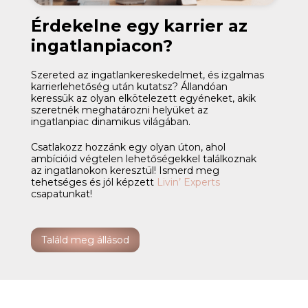
Érdekelne egy karrier az
ingatlanpiacon?
Szereted az ingatlankereskedelmet, és izgalmas
karrierlehetőség után kutatsz? Állandóan
keressük az olyan elkötelezett egyéneket, akik
szeretnék meghatározni helyüket az
ingatlanpiac dinamikus világában.
Csatlakozz hozzánk egy olyan úton, ahol
ambícióid végtelen lehetőségekkel találkoznak
az ingatlanokon keresztül! Ismerd meg
tehetséges és jól képzett
Livin’ Experts
csapatunkat!
Találd meg állásod