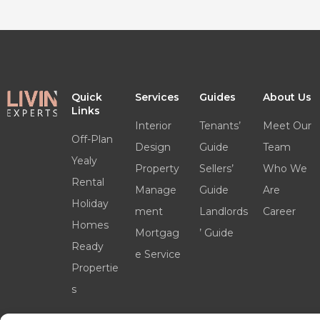
Quick
Services
Guides
About Us
Links
Interior
Tenants’
Meet Our
Off-Plan
Design
Guide
Team
Yealy
Property
Sellers’
Who We
Rental
Manage
Guide
Are
Holiday
ment
Landlords
Career
Homes
Mortgag
’ Guide
Ready
e Service
Propertie
s