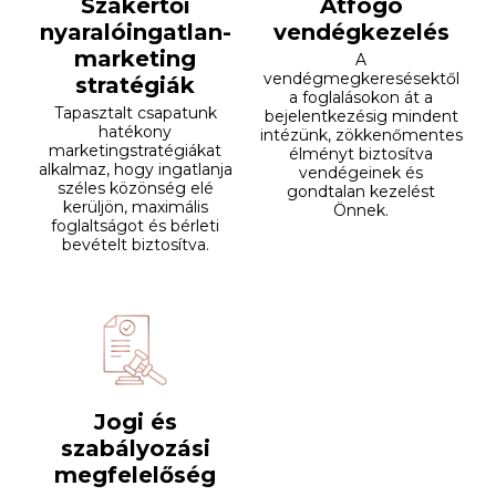
Szakértői
Átfogó
nyaralóingatlan-
vendégkezelés
marketing
A
vendégmegkeresésektől
stratégiák
a foglalásokon át a
Tapasztalt csapatunk
bejelentkezésig mindent
hatékony
intézünk, zökkenőmentes
marketingstratégiákat
élményt biztosítva
alkalmaz, hogy ingatlanja
vendégeinek és
széles közönség elé
gondtalan kezelést
kerüljön, maximális
Önnek.
foglaltságot és bérleti
bevételt biztosítva.
Jogi és
szabályozási
megfelelőség