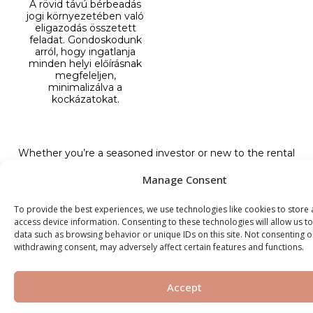
A rövid távú bérbeadás
jogi környezetében való
eligazodás összetett
feladat. Gondoskodunk
arról, hogy ingatlanja
minden helyi előírásnak
megfeleljen,
minimalizálva a
kockázatokat.
Whether you’re a seasoned investor or new to the rental
market, our tailored solutions are designed to meet your
unique needs. Join the Livin’ Experts community and watch
Manage Consent
your property thrive in the dynamic world of short-term
rentals!
To provide the best experiences, we use technologies like cookies to store
access device information. Consenting to these technologies will allow us t
data such as browsing behavior or unique IDs on this site. Not consenting o
withdrawing consent, may adversely affect certain features and functions.
Accept