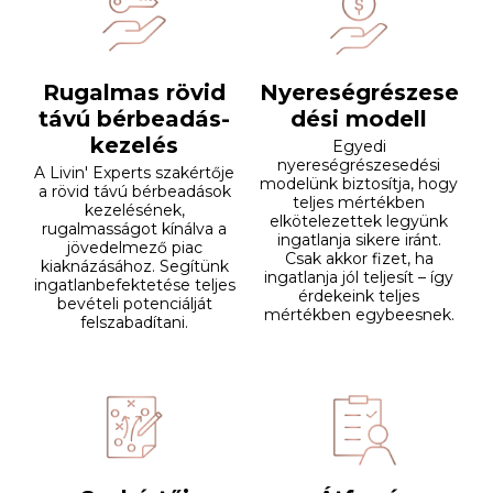
Rugalmas rövid
Nyereségrészese
távú bérbeadás-
dési modell
kezelés
Egyedi
nyereségrészesedési
A Livin' Experts szakértője
modelünk biztosítja, hogy
a rövid távú bérbeadások
teljes mértékben
kezelésének,
elkötelezettek legyünk
rugalmasságot kínálva a
ingatlanja sikere iránt.
jövedelmező piac
Csak akkor fizet, ha
kiaknázásához. Segítünk
ingatlanja jól teljesít – így
ingatlanbefektetése teljes
érdekeink teljes
bevételi potenciálját
mértékben egybeesnek.
felszabadítani.