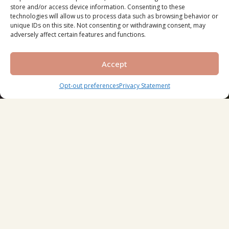
store and/or access device information. Consenting to these
technologies will allow us to process data such as browsing behavior or
unique IDs on this site. Not consenting or withdrawing consent, may
adversely affect certain features and functions.
Accept
Opt-out preferences
Privacy Statement
ELEGANCIÁVAL ÁTITATOTT
TENGERPARTI VILÁG
A HADO a Dubai Islands-en egy békés tengerparti oázis, ahol az
építészet, a természet és a jóllét tökéletes egyensúlyban
létezik.
A SIORA szívében elhelyezkedő projektet nyitott strandok,
zöldfelületek és sétatávolságra lévő vízparti sétányok veszik
körül, így biztosítva a nyugalomra és a kapcsolatokra épülő
életstílust.